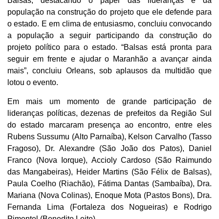
Balsas, destacando o papel das lideranças e da
população na construção do projeto que ele defende para
o estado. E em clima de entusiasmo, concluiu convocando
a população a seguir participando da construção do
projeto político para o estado. “Balsas está pronta para
seguir em frente e ajudar o Maranhão a avançar ainda
mais”, concluiu Orleans, sob aplausos da multidão que
lotou o evento.
Em mais um momento de grande participação de
lideranças políticas, dezenas de prefeitos da Região Sul
do estado marcaram presença ao encontro, entre eles
Rubens Sussumu (Alto Parnaíba), Kelson Carvalho (Tasso
Fragoso), Dr. Alexandre (São João dos Patos), Daniel
Franco (Nova Iorque), Accioly Cardoso (São Raimundo
das Mangabeiras), Heider Martins (São Félix de Balsas),
Paula Coelho (Riachão), Fátima Dantas (Sambaíba), Dra.
Mariana (Nova Colinas), Enoque Mota (Pastos Bons), Dra.
Fernanda Lima (Fortaleza dos Nogueiras) e Rodrigo
Pimentel (Benedito Leite).