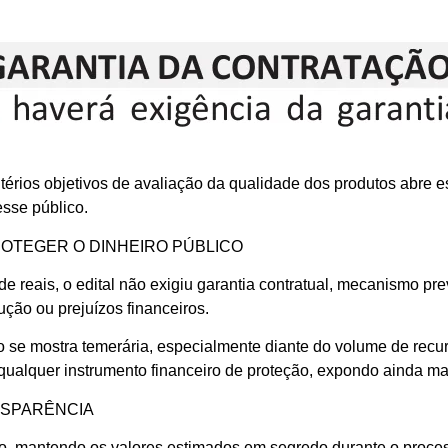
térios objetivos de avaliação da qualidade dos produtos abre es
esse público.
OTEGER O DINHEIRO PÚBLICO
 reais, o edital não exigiu garantia contratual, mecanismo prev
ção ou prejuízos financeiros.
ão se mostra temerária, especialmente diante do volume de rec
qualquer instrumento financeiro de proteção, expondo ainda mai
NSPARÊNCIA
so, mantendo os valores estimados em segredo durante o process