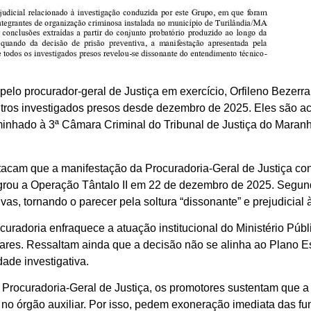
elo procurador-geral de Justiça em exercício, Orfileno Bezerra 
 outros investigados presos desde dezembro de 2025. Eles são 
inhado à 3ª Câmara Criminal do Tribunal de Justiça do Maranh
cam que a manifestação da Procuradoria-Geral de Justiça contr
rou a Operação Tântalo II em 22 de dezembro de 2025. Segund
ivas, tornando o parecer pela soltura “dissonante” e prejudicial
curadoria enfraquece a atuação institucional do Ministério Púb
ares. Ressaltam ainda que a decisão não se alinha ao Plano 
dade investigativa.
 à Procuradoria-Geral de Justiça, os promotores sustentam que
no órgão auxiliar. Por isso, pedem exoneração imediata das 