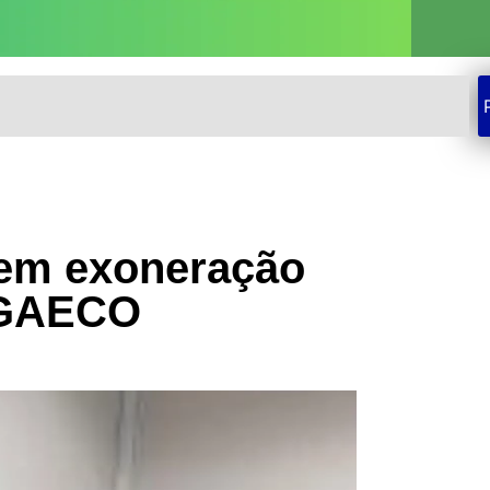
dem exoneração
o GAECO