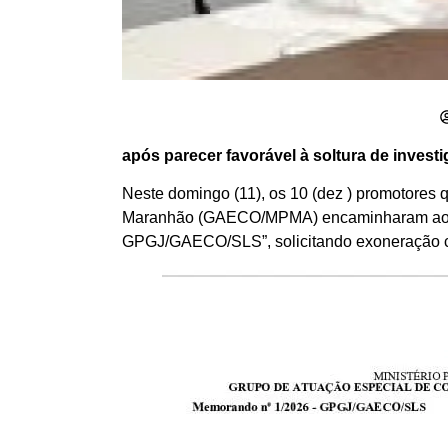
após parecer favorável à soltura de invest
Neste domingo (11), os 10 (dez ) promotores
Maranhão (GAECO/MPMA) encaminharam ao Proc
GPGJ/GAECO/SLS”, solicitando exoneração c