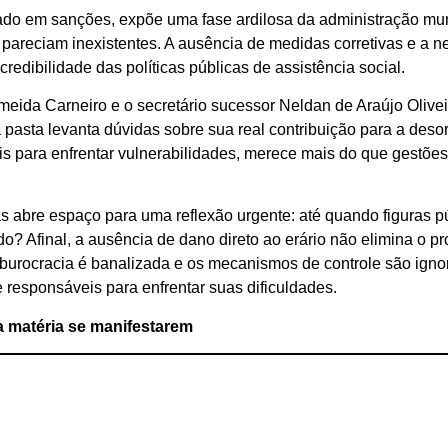
do em sanções, expõe uma fase ardilosa da administração muni
pareciam inexistentes. A ausência de medidas corretivas e a n
redibilidade das políticas públicas de assistência social.
meida Carneiro e o secretário sucessor Neldan de Araújo Olive
a pasta levanta dúvidas sobre sua real contribuição para a des
s para enfrentar vulnerabilidades, merece mais do que gestõe
abre espaço para uma reflexão urgente: até quando figuras púb
 Afinal, a ausência de dano direto ao erário não elimina o prob
urocracia é banalizada e os mecanismos de controle são igno
e responsáveis para enfrentar suas dificuldades.
a matéria se manifestarem