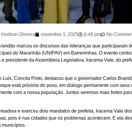
Hudson Oliveira
novembro 1, 2025
6:48 pm
No Commen
Brandão marcou os discursos das lideranças que participaram d
ipais do Maranhão (UNIPAV) em Barreirinhas. O evento contou
e presidente da Assembleia Legislativa, Iracema Vale, do prefei
 Luís, Concita Pinto, destacou que o governador Carlos Bran
porque está próximo do povo, em diálogo permanente com seus 
amente com a nossa população. Juntos seremos mais fortes par
eadora e exerceu dois mandatos de prefeita, Iracema Vale dis
s, pois é nas cidades que os problemas acontecem. E ela dest
 municípios.