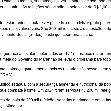
0 cafés da manhã, 500 almoços e 250 jantares, de segunda-feir
rica Latina. As refeições são vendidas pelo valor de R$ 1,00 o 
restaurantes populares. A gente fica muito feliz e grato por 
soas mais vulneráveis. São 200 mil refeições à disposição tod
lvimento Social (Sedes), pasta que coordena a ação.
insegurança alimentar implantadas em 177 municípios maranhe
 meta do Governo do Maranhão de levar o programa para todos
e o almoço gratuitamente, pois os usuários são pessoas em vu
 (CRAS).
lico estadual com a segurança alimentar e nutricional da pop
 que combate à fome. Em 2024 foram servidas 43.200 mil refeiçõ
a de mais de 200 mil refeições servidas diariamente em toda
ça alimentar.