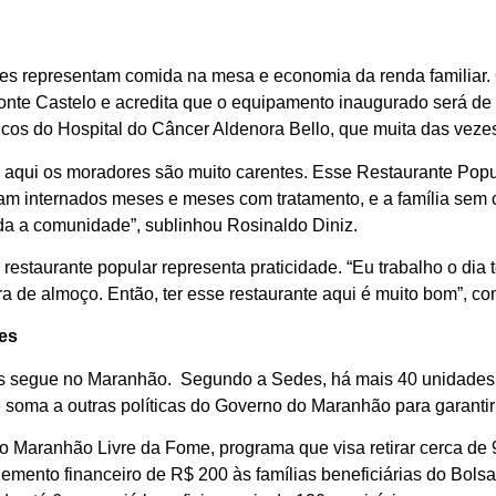
ares representam comida na mesa e economia da renda familiar.
nte Castelo e acredita que o equipamento inaugurado será de 
gicos do Hospital do Câncer Aldenora Bello, que muita das vez
ue aqui os moradores são muito carentes. Esse Restaurante Popu
cam internados meses e meses com tratamento, e a família sem 
oda a comunidade”, sublinhou Rosinaldo Diniz.
 restaurante popular representa praticidade. “Eu trabalho o dia
a de almoço. Então, ter esse restaurante aqui é muito bom”, c
es
es segue no Maranhão. Segundo a Sedes, há mais 40 unidades
se soma a outras políticas do Governo do Maranhão para garanti
 o Maranhão Livre da Fome, programa que visa retirar cerca de 
emento financeiro de R$ 200 às famílias beneficiárias do Bo