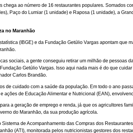
ís chega ao número de 16 restaurantes populares. Somados c
s), Paço do Lumiar (1 unidade) e Raposa (1 unidade), a Grand
eza no Maranhão
 Estatística (IBGE) e da Fundação Getúlio Vargas apontam que m
ranhão.
icas sociais, a gente conseguiu retirar um milhão de pessoas 
Fundação Getúlio Vargas. Isso aqui nada mais é do que cuida
rnador Carlos Brandão.
s de cuidado com a saúde da população. Em todo o ano passad
s e ações de Educação Alimentar e Nutricional (EAN), envolven
para a geração de emprego e renda, já que os agricultores fami
overno do Maranhão, da sua produção agrícola.
lo Sistema de Acompanhamento das Compras dos Restaurantes 
nhão (ATI), monitorada pelos nutricionistas gestores dos resta