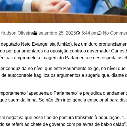
Hudson Oliveira
setembro 25, 2025
6:44 pm
No Commen
, deputado Neto Evangelista (União), fez um duro pronunciament
do por parlamentares da oposição contra o governador Carlos 
stência compromete a imagem do Parlamento e desrespeita os el
er conduzida no nível que este Parlamento exige, no nível que
 de autocontrole fragiliza os argumentos e sugeriu que, diante
omportamento “apequena o Parlamento” e prejudica o andamento 
e saem da linha. Se não têm inteligência emocional para disc
gem negativa que esse tipo de postura transmite à população. “
se referir ao chefe de governo com palavras de baixo calão”, c