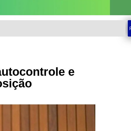
autocontrole e
osição