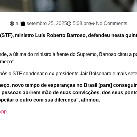
all
setembro 25, 2025
5:08 pm
No Comments
STF), ministro Luís Roberto Barroso, defendeu nesta quinta-
rde, a última do ministro à frente do Supremo, Barroso citou a
começo”.
s o STF condenar o ex-presidente Jair Bolsonaro e mais sete 
ço, novo tempo de esperanças no Brasil [para] conseguir
s pessoas abrirem mão de suas convicções, dos seus pontos
speitar o outro com sua diferença”, afirmou.
App