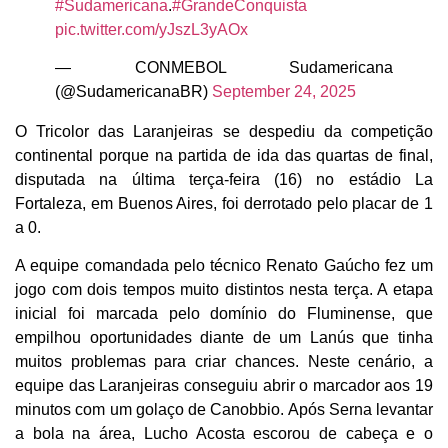
#Sudamericana
.
#GrandeConquista
pic.twitter.com/yJszL3yAOx
— CONMEBOL Sudamericana
(@SudamericanaBR)
September 24, 2025
O Tricolor das Laranjeiras se despediu da competição
continental porque na partida de ida das quartas de final,
disputada na última terça-feira (16) no estádio La
Fortaleza, em Buenos Aires, foi derrotado pelo placar de 1
a 0.
A equipe comandada pelo técnico Renato Gaúcho fez um
jogo com dois tempos muito distintos nesta terça. A etapa
inicial foi marcada pelo domínio do Fluminense, que
empilhou oportunidades diante de um Lanús que tinha
muitos problemas para criar chances. Neste cenário, a
equipe das Laranjeiras conseguiu abrir o marcador aos 19
minutos com um golaço de Canobbio. Após Serna levantar
a bola na área, Lucho Acosta escorou de cabeça e o