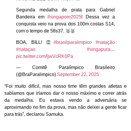
Segunda medalha de prata para Gabriel
Bandeira em
#singapore2025
! Dessa vez a
conquista veio na prova dos 100m costas S14,
com o tempo de 58s37. 🥈🥈
BOA, BILL! 👏
#brasilparalimpico
#natação
#nataçao
#singapura
…
pic.twitter.com/ljwVcRK0Pa
— Comitê Paralímpico Brasileiro
(@BraParalimpico)
September 22, 2025
“Foi muito difícil, mas nosso time têm grandes atletas e
sabíamos que iríamos dar o nosso máximo e correr atrás
da medalha. Eu estava vendo a adversária se
aproximando no fim da prova, mas não deixei a gente ficar
para trás”, declarou Samuka.