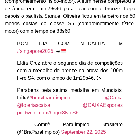
(comprometimento físico-motor). A fluminense completou a
distância em 1min29s46 para ficar com o bronze. Logo
depois o paulista Samuel Oliveira ficou em terceiro nos 50
metros costas da classe S5 (comprometimento físico-
motor) com o tempo de 33s60.
BOM DIA COM MEDALHA EM
#singapore2025
!
☀️
Lídia Cruz abre o segundo dia de competições
com a medalha de bronze na prova dos 100m
livre S4, com o tempo de 1m29s46. 🥉
Parabéns pela sétima medalha em Mundiais,
Lídia!
#brasilparalímpico
@Caixa
@loteriascaixa
@CAIXAEsportes
pic.twitter.com/hngm8KpfS6
— Comitê Paralímpico Brasileiro
(@BraParalimpico)
September 22, 2025