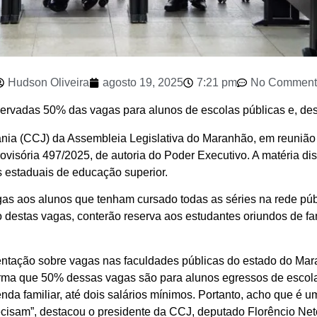
Hudson Oliveira
agosto 19, 2025
7:21 pm
No Comment
servadas 50% das vagas para alunos de escolas públicas e, de
nia (CCJ) da Assembleia Legislativa do Maranhão, em reunião re
rovisória 497/2025, de autoria do Poder Executivo. A matéria d
s estaduais de educação superior.
s aos alunos que tenham cursado todas as séries na rede púb
destas vagas, conterão reserva aos estudantes oriundos de famí
mentação sobre vagas nas faculdades públicas do estado do Mar
orma que 50% dessas vagas são para alunos egressos de escola
a familiar, até dois salários mínimos. Portanto, acho que é u
ecisam”, destacou o presidente da CCJ, deputado Florêncio Net