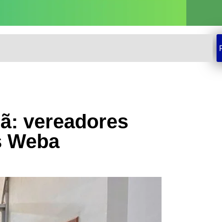
nã: vereadores
s Weba