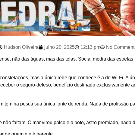
Hudson Oliveira
julho 20, 2025
12:13 pm
No Comment
e, não das águas, mas das telas. Social media das estrelas lo
onstelações, mas a única rede que conhece é a do Wi-Fi. A ún
eceber o seguro-defeso, benefício destinado exclusivamente a
uem tem na pesca sua única fonte de renda. Nada de profissão p
e não faltam. O mar virou palco e o boto, astro premiado, nada 
ar de quem ele é parente.