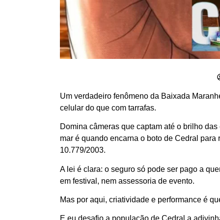
Um verdadeiro fenômeno da Baixada Maranhens
celular do que com tarrafas.
Domina câmeras que captam até o brilho das c
mar é quando encarna o boto de Cedral para r
10.779/2003.
A lei é clara: o seguro só pode ser pago a q
em festival, nem assessoria de evento.
Mas por aqui, criatividade e performance é qu
E eu desafio a população de Cedral a adivinh