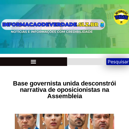
Pesquisar
Base governista unida desconstrói
narrativa de oposicionistas na
Assembleia