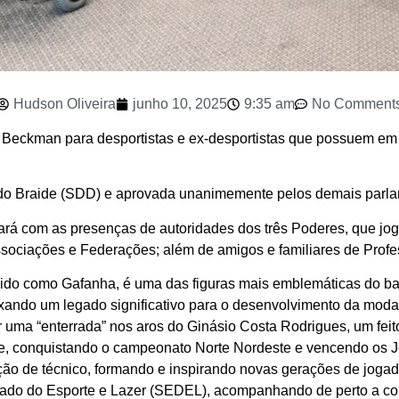
Hudson Oliveira
junho 10, 2025
9:35 am
No Comment
 Beckman para desportistas e ex-desportistas que possuem em s
ndo Braide (SDD) e aprovada unanimemente pelos demais parla
ntará com as presenças de autoridades dos três Poderes, que 
 Associações e Federações; além de amigos e familiares de Prof
ido como Gafanha, é uma das figuras mais emblemáticas do ba
deixando um legado significativo para o desenvolvimento da mod
lizar uma “enterrada” nos aros do Ginásio Costa Rodrigues, um f
e, conquistando o campeonato Norte Nordeste e vencendo os 
unção de técnico, formando e inspirando novas gerações de jogad
tado do Esporte e Lazer (SEDEL), acompanhando de perto a co