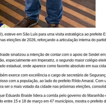
), esteve em São Luís para uma visita estratégica ao prefeito 
nas eleições de 2026, reforçando a articulação interna do part
ide sinalizou a intenção de contar com o apoio de Seidel em 
ão, especialmente em Imperatriz, o segundo maior colégio eleito
ado estadual, onde aparece como favorito absoluto em sua cida
mbém exerce com excelência o cargo de secretário de Segurança
misso com a população, ao lado do prefeito Rildo Amaral. Com
ra ser o mais votado da cidade nas próximas eleições, consolida
 Eduardo Braide lidera a corrida pelo governo do Maranhão 
ado entre 15 e 18 de março em 47 municípios, mostra o prefeito