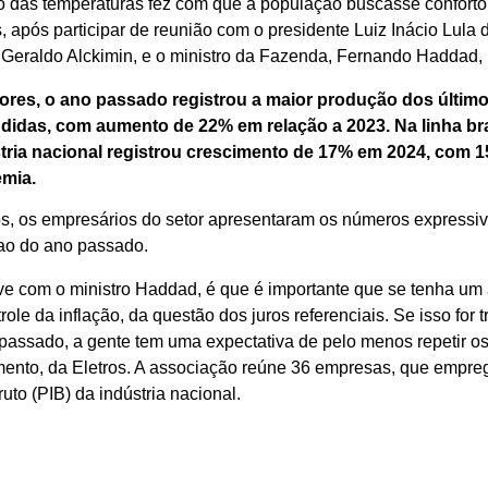
ção das temperaturas fez com que a população buscasse conforto
 após participar de reunião com o presidente Luiz Inácio Lula d
 Geraldo Alckimin, e o ministro da Fazenda, Fernando Haddad, 
isores, o ano passado registrou a maior produção dos últi
ndidas, com aumento de 22% em relação a 2023. Na linha br
stria nacional registrou crescimento de 17% em 2024, com 
mia.
os, os empresários do setor apresentaram os números expressiv
ao do ano passado.
ive com o ministro Haddad, é que é importante que se tenha u
trole da inflação, da questão dos juros referenciais. Se isso f
 passado, a gente tem uma expectativa de pelo menos repetir 
imento, da Eletros. A associação reúne 36 empresas, que empre
to (PIB) da indústria nacional.