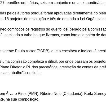
7 reuniões ordinárias, seis em conjunto e uma extraordinária.
das pelos autores porque foram aprovadas diretamente no plenár
to, 16 projetos de resolução e três de emenda à Lei Orgânica do
vro com todos os registros do que foi deliberado pela comissão
J, com todo o trabalho que fizemos, como forma também de dar
esidente Paulo Victor (PSDB), que a escolheu e indicou à pres
 uma comissão complexa e difícil, por onde passam os projeto
lano Diretor, o PL dos precatórios, prestação de contas da pre
esse trabalho”, concluiu.
 tem Álvaro Pires (PMN), Ribeiro Neto (Cidadania), Karla Sarn
te, na sua composição.