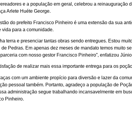
 vereadores e a população em geral, celebrou a reinauguração 
aça Arlete Huéte George.
stão do prefeito Francisco Pinheiro é uma extensão da sua ant
de vida para a comunidade.
a terra e presenciar tantas obras sendo entregues. Estou muito
o de Pedras. Em apenas dez meses de mandato temos muito ser
parceria com nosso gestor Francisco Pinheiro”, enfatizou Júnio
atisfação de realizar mais essa importante entrega para os poçã
raças com um ambiente propício para diversão e lazer da comu
ção pessoal também. Portanto, agradeço a população de Poção 
ossa administração segue trabalhando incansavelmente em busc
co Pinheiro.